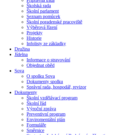
Přípravná třída
Školská rada
Školní parlament
Seznam pomůcek
Školní poradenské pracoviště
Výběrová řízení
Projekty
Historie
Infolisty ze základky
Družina
Jídelna
Informace o stravování
Objednat oběd
Sova
O spolku Sova
Dokumenty spolku
Správní rada, hospodář, revizor
Dokumenty
Školní vzdělávací program
Školní řád
Výroční zpráva
Preventivní program
Enviromentální plán
Formuláře
Směrnice