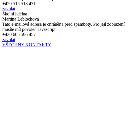
+420 515 518 431
zavolat
Školní jídelna
Martina Leblochová
Tato e-mailová adresa je chráněna před spamboty. Pro její zobrazení
musíte mít povolen Javascript.
+420 605 596 457
zavolat
VŠECHNY KONTAKTY