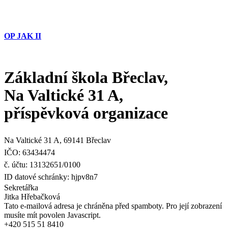
OP JAK II
Základní škola Břeclav,
Na Valtické 31 A,
příspěvková organizace
Na Valtické 31 A, 69141 Břeclav
IČO: 63434474
č. účtu: 13132651/0100
ID datové schránky: hjpv8n7
Sekretářka
Jitka Hřebačková
Tato e-mailová adresa je chráněna před spamboty. Pro její zobrazení
musíte mít povolen Javascript.
+420 515 51 8410