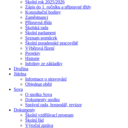
Školní rok 2025/2026
Zápis do 1. ročníku a přípravné třídy
Konzultační hodiny
Zaměstnanci
Přípravná třída
Školská rada
Školní parlament
Seznam pomůcek
Školní poradenské pracoviště
Výběrová řízení
Projekty
Historie
Infolisty ze základky
Družina
Jídelna
Informace o stravování
Objednat oběd
Sova
O spolku Sova
Dokumenty spolku
Správní rada, hospodář, revizor
Dokumenty
Školní vzdělávací program
Školní řád
Výroční zpráva