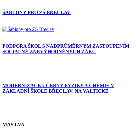
ŠABLONY PRO ZŠ BŘECLAV
PODPORA ŠKOL S NADPRŮMĚRNÝM ZASTOUPENÍM
SOCIÁLNĚ ZNEVÝHODNĚNÝCH ŽÁKŮ
MODERNIZACE UČEBNY FYZIKY A CHEMIE V
ZÁKLADNÍ ŠKOLE BŘECLAV, NA VALTICKÉ
MAS LVA